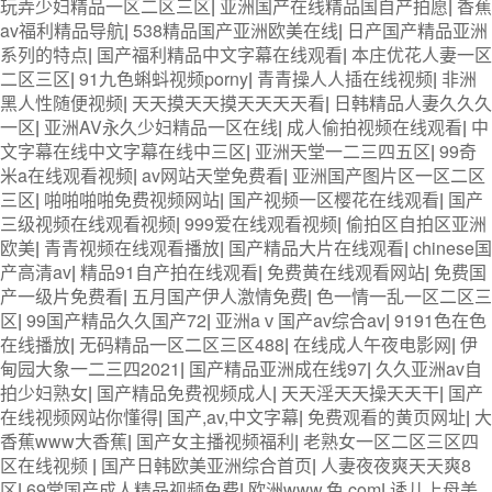
玩弄少妇精品一区二区三区
|
亚洲国产在线精品国自产拍愿
|
香蕉
av福利精品导航
|
538精品国产亚洲欧美在线
|
日产国产精品亚洲
系列的特点
|
国产福利精品中文字幕在线观看
|
本庄优花人妻一区
二区三区
|
91九色蝌蚪视频porny
|
青青操人人插在线视频
|
非洲
黑人性随便视频
|
天天摸天天摸天天天天看
|
日韩精品人妻久久久
一区
|
亚洲AV永久少妇精品一区在线
|
成人偷拍视频在线观看
|
中
文字幕在线中文字幕在线中三区
|
亚洲天堂一二三四五区
|
99奇
米a在线观看视频
|
av网站天堂免费看
|
亚洲国产图片区一区二区
三区
|
啪啪啪啪免费视频网站
|
国产视频一区樱花在线观看
|
国产
三级视频在线观看视频
|
999爱在线观看视频
|
偷拍区自拍区亚洲
欧美
|
青青视频在线观看播放
|
国产精品大片在线观看
|
chinese国
产高清av
|
精品91自产拍在线观看
|
免费黄在线观看网站
|
免费国
产一级片免费看
|
五月国产伊人激情免费
|
色一情一乱一区二区三
区
|
99国产精品久久国产72
|
亚洲aⅴ国产av综合av
|
9191色在色
在线播放
|
无码精品一区二区三区488
|
在线成人午夜电影网
|
伊
甸园大象一二三四2021
|
国产精品亚洲成在线97
|
久久亚洲av自
拍少妇熟女
|
国产精品免费视频成人
|
天天淫天天操天天干
|
国产
在线视频网站你懂得
|
国产,av,中文字幕
|
免费观看的黄页网址
|
大
香蕉www大香蕉
|
国产女主播视频福利
|
老熟女一区二区三区四
区在线视频
|
国产日韩欧美亚洲综合首页
|
人妻夜夜爽天天爽8
区
|
69堂国产成人精品视频免费
|
欧洲www,色,com
|
诱儿上母美