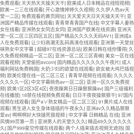
免费观看
|
天天热天天操天天干
|
欧美成人日本精品在线短视频
|
欧美一二三在线观看
|
开心激情婷婷久久视频
|
久久伊人色av天
堂一二区
|
免费观看的黄页网址
|
天天爱天天日天天操天天干
|
亚
洲国产精品传媒在线观看
|
青青草青青国产在线
|
中文字幕人妻熟
女在线看
|
亚洲熟女女同志女同
|
亚洲国产欧美在线资源
|
亚洲天
堂一区二区三区四区五区
|
国产精品久久久久无码AV1
|
亚洲成a
人在免费观看
|
让少妇高潮无乱码高清在线观看
|
亚洲第一天堂丝
袜熟女中文字幕
|
超碰97在线资源总站
|
欧美日韩在线你懂得
|
久
久免费视频精品一区二区
|
亚洲一区二区三区青椒
|
美女一区在线
观看视频
|
天堂偷拍avcom
|
国内精品久久久久久久午夜片
|
成人
福利网站免费韩国
|
大奶少妇的欲望在线观看
|
欲女被大鸡巴插视
频
|
欧美伦理在线一区二区三区
|
青青早视频在线观看
|
久久久久
久久久久一区
|
中文字幕桃色av一区二区
|
亚洲一区久久免费视
频
|
欧美1区2区3区4区
|
夜夜躁爽日日躁狠狠躁av
|
国产三级福利
在线播放
|
18禁在线视频免费观看
|
日日干夜夜操狠狠干
|
97国内
视频在线观看
|
国产a∨熟女精品一区二区三区
|
91黄片成人在线
观看
|
男生进入女生身体插插的午夜永久
|
亚洲av久久精品狠狠
爱av
|
啊啊啊好大快操死我视频
|
中文字幕 日韩精品 在线
|
亚洲
风情99页第一页
|
亚洲男人的天堂久久久
|
精品69久久久久久久
久
|
国产999星空传媒在线观看
|
两个人插来插去视频无遮挡
|
国