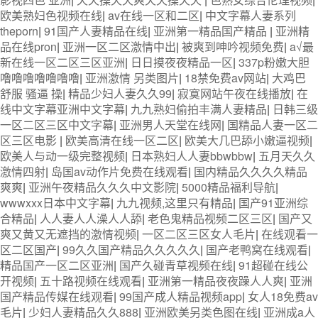
欧美熟妇色视频在线
|
av在线一区和二区
|
中文字幕人妻系列
theporn
|
91国产人妻精品在线
|
亚洲第一精品国产精品
|
亚洲精
品在线pron
|
亚洲一区二区激情中出
|
被爽到呻吟视频免费
|
a√最
新在线一区二区三区亚洲
|
日日摸夜夜精品一区
|
337p粉嫩大胆
噜噜噜噜噜噜噜
|
亚洲激情 另类图片
|
18禁免费av网站
|
大鸡巴
舒服 骚逼 操
|
精品少妇人妻久久99
|
寂寞网站午夜在线播放
|
在
线中文字幕亚洲中文字幕
|
九九熟妇偷拍丰满人妻精品
|
日韩三级
一区二区三区中文字幕
|
亚洲男人天堂在线网
|
国精品人妻一区二
区三区电影
|
欧美高清在线一区二区
|
欧美大几巴舔小嫩逼视频
|
欧美人与动一级完整视频
|
日本熟妇人人妻bbwbbw
|
五月天久久
激情四射
|
岛国av动作片免费在线观看
|
国内精品久久久久精品
爽爽
|
亚洲午夜精品久久久中文影院
|
5000精品福利导航
|
wwwxxx日本中文字幕
|
九九视频,这里只有精品
|
国产91亚洲综
合精品
|
人人妻人人澡人人舔
|
老色鬼精品视频二区三区
|
国产又
爽又黄又无遮挡的激情视频
|
一区二区三区女人毛片
|
在线观看一
区二区国产
|
99久久国产精品久久久久久
|
国产老鸭窝在线观看
|
精品国产一区二区亚洲
|
国产久碰青草视频在线
|
91超碰在线公
开视频
|
五十路视频在线观看
|
亚洲第一精品夜夜躁人人爽
|
亚洲
国产精品传媒在线观看
|
99国产成人精品视频app
|
女人18免费av
毛片
|
少妇人妻精品久久888
|
亚洲欧美另类色图在线
|
亚洲成a人