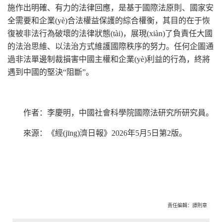
施作出明確、有力的法律回應，是基于國際法原則、國家安
全需要和企業(yè)合法權益保護的綜合權衡，其目的在于恢
復被非法行為破壞的法律狀態(tài)，展現(xiàn)了負責任大國
的法治思維、以法治方式維護國際秩序的努力。任何企圖通
過非法單邊制裁損害中國主權和企業(yè)利益的行為，終將
遇到中國的堅決“阻斷”。
作者：李慶明，中國社會科學院國際法研究所研究員。
來源：《經(jīng)濟日報》2026年5月5日第2版。
責任編輯：譚則章