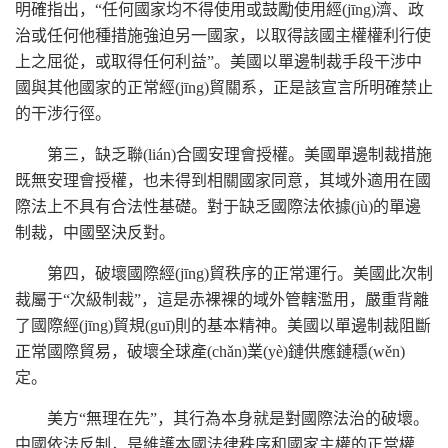
明確指出，“任何國家均不得使用或鼓勵使用經(jīng)濟、政
治或任何他種措施強迫另一國家，以取得該國主權權利行使
上之屈從，或取得任何利益”。美國以單邊制裁手段干涉中
國與其他國家的正常經(jīng)貿關系，正是該宣言所明確禁止
的干涉行徑。
第三，缺乏聯(lián)合國安理會授權。美國單邊制裁措施
既無安理會授權，也未得到相關國家同意，其域外適用在國
際法上不具有合法性基礎。對于缺乏國際法依據(jù)的單邊
制裁，中國堅決反對。
第四，破壞國際經(jīng)貿秩序的正常運行。美國此次制
裁屬于“次級制裁”，這是赤裸裸的域外管轄濫用，嚴重背離
了國際經(jīng)貿規(guī)則的基本精神。美國以單邊制裁阻斷
正常國際貿易，破壞全球產(chǎn)業(yè)鏈供應鏈穩(wěn)
定。
美方“無理在先”，其行為本身就是對國際法治的破壞。
中國依法反制，是維護本國法律秩序和國家主權的正當權