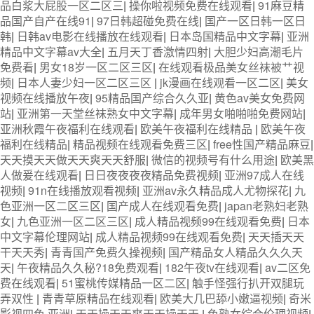
品白浆大屁股一区二区三
|
操你啦视频免费在线观看
|
91麻豆精
品国产自产在线91
|
97日韩超碰免费在线
|
国产一区日韩一区日
韩
|
日韩av电影在线播放在线观看
|
日本岛国精品中文字幕
|
亚洲
精品中文字幕av大全
|
五月天丁香激情四射
|
大胆少妇高潮毛片
免费看
|
男女18岁一区二区三区
|
在线观看极品美女丝袜被艹视
频
|
日本人妻少妇一区二区三区
|
jk漫画在线观看一区二区
|
美女
视频在线播放午夜
|
95精品国产综合久久亚
|
黄色av美女免费网
站
|
亚洲第一天堂丝袜熟女中文字幕
|
成年男女啪啪啪免费网站
|
亚洲秋霞午夜福利在线观看
|
欧美午夜福利在线精品
|
欧美午夜
福利在线精品
|
精品视频在线观看免费三区
|
free性国产精品麻豆
|
天天摸天天做天天爽天天舒服
|
微信的视频号有什么用途
|
欧美黑
人做爰在线观看
|
日日夜夜夜夜精品免费视频
|
亚洲97成人在线
视频
|
91n在线播放观看视频
|
亚洲av永久精品成人尤物探花
|
九
色亚洲一区二区三区
|
国产成人在线观看免费
|
japan老熟妇老熟
女
|
九色亚洲一区二区三区
|
成人精品视频99在线观看免费
|
日本
中文字幕伦理网站
|
成人精品视频99在线观看免费
|
天天插天天
干天天秀
|
青青国产免费久操视频
|
国产精品女人精品久久久天
天
|
午夜精品久久秘?18免费观看
|
182午夜tv在线观看
|
av二区免
费在线观看
|
51蜜桃传媒精品一区二区
|
触手怪强行扒开双腿玩
弄双性
|
青青草原精品在线观看
|
欧美大几巴舔小嫩逼视频
|
奇米
影视四色 亚洲
|
天天操天天爽天天操天天
|
色熟女综合伦理视频
|