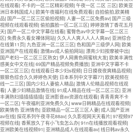
在线观看
|
不卡的一区二区精彩视频
|
午夜一区 二区 三区
|
欧美亚
洲日本韩国成人
|
欧美午夜福利在线免费观看
|
自拍偷拍,欧美精
品
|
国产一区二区三区偷拍视频
|
人妻一区二区免费av
|
国产三级
视频在线观看视频
|
偷拍露脸一区二区三区
|
婷婷激情丁香花五月
天
|
国产一区二中文字幕在线看
|
蜜臀色av中文字幕一区二区三
区
|
免费永久看女裸体网站
|
久久人人爽人人人人爽av
|
亚洲综合
在线第11页
|
九色亚洲一区二区三区
|
色和国产三级伊人网
|
欧美
亚洲国产在线观看
|
激情av成人偷拍网站
|
漂亮少妇按摩被中出
|
国产老妇一区二区三区熟女
|
伊人网黄色网蜜桃大发
|
欧美丰满性
感美女中文在线
|
69国产精品视频免费播放
|
亚洲中文字幕不卡
一区二区三区
|
在线观看日本少妇s视频
|
日日摸夜夜爽精品视频
|
狠狠色综合久久婷婷色天使
|
日本系列中文字幕77
|
欧美视频在
线一二三区
|
国内少妇人妻偷人精品
|
激情人伦精品视频在线观
看
|
人妻少妇精品激情在线
|
91成人精品在线一区二区三区
|
亚洲
丰满熟妇插插插插插
|
亚洲影音av资源在线观看
|
青青青爽不卡
一区二区
|
午夜福利亚洲免费久久
|
www日韩精品在线观看视频
|
欧美情色 亚洲情色
|
亚欧精品一区二区三区人妻
|
成人国产亚洲
av在线
|
探花系列午夜寻花88av
|
久久影视网天天看片
|
97视频97
视频在线
|
香蕉放久了有小飞虫怎么办
|
91n在线播放观看视频
|
亚洲欧美在线视频91
|
亚洲精品成人在线观看av
|
线日韩av永久