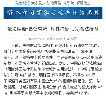
法治前沿
大家風云
法治實務
法學院
課題信息
依法阻斷“長臂管轄” 理性捍衛(wèi)合法權益
:2026-05-26
:經(jīng)濟日報
:李慶明
日前，美國財政部以所謂“參與涉伊朗石油交易”為由，
將部分中國企業(yè)列入“特別指定國民清單”（SDN清
單）。這一舉措并非孤立事件，而是美國長期以來濫用單邊
制裁、不當域外管轄的延續(xù)。對此，中國商務部依據(jù)
《阻斷外國法律與措施不當域外適用辦法》（下稱《阻斷辦
法》）發(fā)布禁令，明確要求不得承認、不得執(zhí)行、
不得遵守美國對有關中國企業(yè)的相關制裁措施。這一法
治回應，既是對國家主權與企業(yè)合法權益的堅決捍衛(wè
i)，也是基于國際法基本原則的理性、專業(yè)之舉。