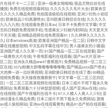
片在线不卡一二三区
|
亚洲一级美女啪啪啪
|
极品尤物白丝在线
播放
|
免费在线视频观看网站
|
久久久久久久毛片大全
|
欧美肯豆
久久久久久精品免费
|
色拍国语偷拍在线视频
|
亚洲少妇色小说综
合
|
欧美极品少妇高潮喷水
|
亚州欧美日韩综合在线
|
久久久久久
九九九九热
|
在线观看免费日本av
|
日本不卡免费中文字幕
|
中文
无码日韩欧免费视频手机
|
性感美女少妇被内射网站
|
天天爱天天
干天天摸
|
亚洲精品视频在线免费观看91
|
久久婷婷久久久久久
久
|
日本windows高清
|
欧美亚洲国产精品一区二区
|
日韩中文字
幕在线播放视频
|
中文乱码字幕在线中文
|
男人操美女的小骚逼
|
亚洲国产成人久久笫一页
|
91国产精品一区二区在线观看
|
国产
一级黄色大片在线
|
午夜电影福利在线观看
|
国产av大片亚洲一
区二区
|
亚洲永久精品ww47香蕉图片
|
免费精品视频一区二区三
区在线
|
337p粉嫩大胆噜噜噜噜噜噜噜
|
国产精品xxxx国产喷水
|
大肉捧一进一出好爽视频
|
亚洲欧美日韩综合在线丁香
|
69精品
视频免费看
|
天天操夜夜撸狠狠干
|
中文字幕一区二区三区四区
区
|
一区二区三区高清视频在线观看
|
日本三级片不用下载永久免
费网站
|
免费观看六十分钟瑟瑟视频
|
成人国产亚洲av在线
|
cijilu
在线视频
|
国产午夜福利在线不卡
|
97人人模人人爽人人少妇
|
亚
洲动漫永久精品免费
|
日本三级片不用下载永久免费网站
|
激情
av成人偷拍网站
|
亚洲av在线观看黄色
|
精品91自产拍在线观看
|