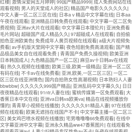
红楼
|
激情深爱网五月婷婷
|
99国产精品9999
|
成人免费网站在线
观看视频
|
男人的天堂成人的社区
|
精品国产电影久久久久久久
|
中文人妻一区二区三区在线
|
日本aⅴ精品中文字幕在线
|
日本aa
午夜在线观看
|
亚洲精品日韩免费在线观看
|
中文字幕一区二区免
费视频
|
亚洲av大片在线观看
|
中文字幕日本理伦片
|
亚洲免费看
毛片网站
|
超碰国产成人精品久久
|
97超碰成人在线观看
|
自拍偷
拍色亚洲欧美色
|
免费成年人黄页视频在线观看
|
a级大片视频免
费看
|
av手机版天堂网中文字幕
|
夜色短剧免费高清观看
|
国产精
品极品美女自在线观看免费
|
青青国产免费久操视频
|
欧美亚洲
日本韩国成人
|
九色精品国产一区二区
|
麻豆av十日韩av在线观
看
|
热久久视频在线播放
|
欧美三级,欧美一级精品
|
亚洲一区二区
有码在线
|
不卡av在线免费看
|
亚洲,欧美,一区二区三区
|
一区二
区三区在线亚洲情色
|
国内自拍熟女性高潮视频
|
日本熟妇人人妻
bbwbbw
|
久久久久久999国产精品
|
亚洲乱码中文字幕久久
|
日日
夜夜精品在线观看
|
91ntr人妻在线
|
蜜桃传媒第一区免费观看
|
大
香蕉日本中文在线
|
亚洲va日韩va欧美va
|
精品在线视频播放你
懂的
|
青青草小视频在线播放
|
久久久久久91精品人妻
|
97在线视
频在线观看
|
欧美无遮挡在线国产不卡
|
中文字幕主播一区二区三
区
|
美女鸡巴喷水视频在线播放
|
宅男噜噜噜66免费观看
|
在线中
文字幕亚洲中文字幕
|
亚洲永久精品ww47香蕉图片
|
在线观看免
费观看亚洲av
|
人妻少妇精品专区性色av不卡
|
午夜在线观看视