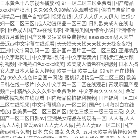
日本黄色十八禁视频播放器
|
91一区二区三区免费看
|
国产精品
xxxx国产喷水
|
久久99久久98精品免观看软件
|
偷拍与自偷拍亚
洲精品一
|
国产自拍福利视频在线
|
大伊人大伊人大伊人
|
性感少
妇一区二区三区
|
成人动漫精品一区三区
|
日韩欧美成人在线电
影
|
桃色成人国产av在线电影
|
亚洲另类图片综合小说
|
亚洲综合
网五月激情
|
国产又粗又猛又爽免费视频
|
aaassscom男人天堂
|
最近av中文字幕在线观看
|
天天操天天操天天操天天操夜夜操
|
亚洲中文字幕乱码一区
|
亚洲国产图片区一区二区三区
|
亚洲精品
中文字幕网址
|
中文字幕+乱码+中文字幕黄片
|
日韩卖淫美女颜
射视频
|
亚洲熟妇色xxxxx欧美
|
欧美成人情色在线视频
|
日本人搞
女人是日本人搞女人视频
|
欧美一级 欧美三级
|
99re国产在线精
品
|
99久久夜色精品国产网站
|
蜜桃视频精品一区二区三区
|
欧美
日韩在线一级片
|
久久中文字幕一区二区在线观看
|
青娱乐国产视
频自拍
|
精品久久久久亚洲免费毛片
|
中文字幕久久久久久
|
色呦
呦影院视频在线观看
|
国内精品偷拍福利视频
|
国产福利一区二区
三区在线视频
|
中文字幕桃色av一区二区
|
国产91刺激对白在线
播放
|
欧美男一区二区三区四区
|
黄色三级三一级三级三级
|
久久
国产一区二区日韩av
|
亚洲美女精品在线观看一区
|
人人看,人人
插,人人射
|
涩爱av91人人妻人人做
|
熟人人妻av一区二区
|
国产一
级av国片免费
|
日本 东京 熟女 久久久
|
五月天欧美激情视频免费