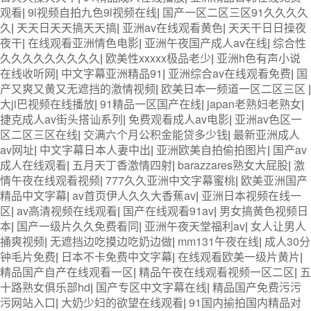
观看
|
9l视频自拍九色9l视频在线
|
国产一区二区三区91久久久久
久
|
天天日天天搞天天搞
|
亚洲av在线观看黄色
|
天天干日日操夜
夜干
|
在线观看亚洲情色电影
|
亚洲午夜国产成人av在线
|
综合性
久久久久久久久久久
|
欧美性xxxxx极品老少
|
亚洲h色有声小说
在线收听网
|
中文字幕亚洲精品91
|
亚洲综合av在线观看免费
|
国
产又爽又黄又无遮挡的激情视频
|
欧美日本一频道一区二区三区
|
大ji巴视频在线播放
|
91精品一区国产在线
|
japan老熟妇老熟女
|
捷克成人av街头搭讪系列
|
免费观看成人av电影
|
亚洲av色区一
区二区三区在线
|
交满六个月公积金能贷多少钱
|
最新亚洲成人
av网址
|
中文字幕日本人妻中出
|
亚洲欧美自拍偷拍图片
|
国产av
成人在线观看
|
五月天丁香激情四射
|
barazzares熟女大屁股
|
激
情午夜在线观看视频
|
777久久亚洲中文字幕蜜桃
|
欧美亚洲国产
精品中文字幕
|
av首页伊人久久大香蕉av
|
亚洲日本视频在线一
区
|
av高清视频在线观看
|
国产在线观看91av
|
男女搞黄色视频日
本
|
国产一级片久久免费看同
|
亚洲午夜天堂福利av
|
女人让男人
捅爽视频
|
无遮挡边吃摸边吃奶边做
|
mm131午夜在线
|
成人30分
钟毛片免费
|
日本不卡免费中文字幕
|
在线观看欧美一级片黄片
|
精品国产自产在线观看一区
|
精品午夜在线观看视频一区二区
|
五
十路熟女俱乐部hd
|
国产专区中文字幕在线
|
精品国产免费污污
污网站入口
|
大奶少妇的欲望在线观看
|
91国内揄拍国内精品对