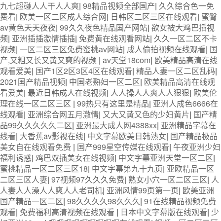
九七超碰人人干人人爽
|
98精品视频全部国产
|
久久综合色一免
费看
|
欧美一区二区成人综合网
|
日韩区二区三区在线观看
|
蜜臀
av黄色天天夜夜
|
99久久夜色精品国产网站
|
欲女被大鸡巴插视
频
|
亚洲插插激情插插
|
免费黄在线观看网站
|
久久一区二区不卡
视频
|
一区二区三区免费蜜桃av网站
|
成人偷拍视频在线观看
|
国
产,又粗又长又黄又爽的视频
|
av天堂18com
|
欧美精品高清在线
观看爱美
|
国产1区2区3区4区在线观看
|
精品人妻一区二区乱码
|
2021国产精品视频
|
中国老熟妇一区二区
|
欧美精品高清在线观
看爱美
|
最近日韩成人在线视频
|
人人操人人爽人人狠狠
|
欧美伦
理在线一区二区三区
|
99热只有这里是精品
|
亚洲人成色6666在
线观看
|
亚洲综合网五月激情
|
又大又黄又色的少妇黄片
|
国产精
品99久久久久久二区
|
亚洲最大成人网4388xx
|
亚洲精品字幕在
线看
|
大香蕉av影视在线
|
中文字幕欧美日韩熟女
|
国产精品极品
美女自在线观看免费
|
国产999星空传媒在线观看
|
午夜亚洲少妇
福利诱惑
|
鸡巴双插美女在线视频
|
中文字幕亚洲天堂一区二区
|
蜜桃精品一区二区三区18
|
中文字幕第九十九页
|
亚欧精品一区
二区三区人妻
|
97视频97久久久免费
|
熟女小穴一区二区三区
|
人
人妻人人澡人人爽人人老司机
|
亚洲风情99页第一页
|
欧美亚洲
国产精品一区二区
|
98久久久久98久久久
|
91在线精品视频免费
观看
|
免费福利高清视频在线观看
|
日本中文字幕版在线观看
|
少