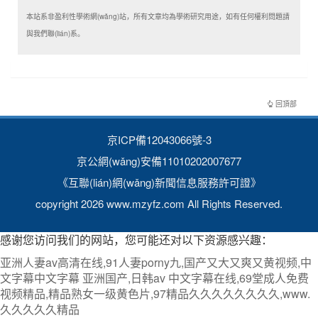
本站系非盈利性學術網(wǎng)站，所有文章均為學術研究用途，如有任何權利問題請
與我們聯(lián)系。
回頂部
京ICP備12043066號-3
京公網(wǎng)安備11010202007677
《互聯(lián)網(wǎng)新聞信息服務許可證》
copyright 2026 www.mzyfz.com All Rights Reserved.
感谢您访问我们的网站，您可能还对以下资源感兴趣：
亚洲人妻av高清在线,91人妻porny九,国产又大又爽又黄视频,中
文字幕中文字幕 亚洲国产,日韩av 中文字幕在线,69堂成人免费
视频精品,精品熟女一级黄色片,97精品久久久久久久久久,www.
久久久久久精品