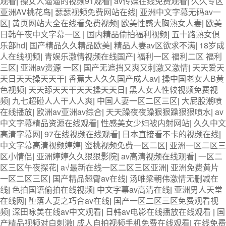
观看
|
操女人逼逼的视频91观看
|
av传媒在线免费观看
|
久久专区
亚洲AV桃花岛
|
瑟瑟视频免费网站在线
|
亚洲中文字幕无码av一
区
|
黄页网站大全在线看免费视频
|
欧美性感大胸熟女人妻
|
欧美
日韩午夜中文字幕一区
|
国内精品偷拍福利视频
|
五十路熟女俱
乐部hd
|
国产精品久久精品欧美
|
精品人妻av区欲求不满
|
18岁成
人在线视频
|
青娱乐激情视频在线国产
|
福利一区 福利二区 福利
三区
|
亚洲av资源 一区
|
国产无遮挡又爽又刺激又激情
|
天天爱天
天日天天操天天干
|
香蕉大人久久国产成人av
|
操中国老女人B黄
色视频
|
天天舔天天干天天操天天日
|
黑人女人性较视频免费视
频
|
九七超碰人人干人人爽
|
中国人妻一区二区三区
|
大屁股潮喷
在线播放
|
欧洲av亚洲av综合
|
天天躁夜夜躁狠狠躁狠狠喷水
|
av
中文字幕精品资源在线观看
|
性感美女少妇被内射网站
|
久久中文
高清字幕网
|
97在线视频在线观看
|
日本直接看不卡的视频在线
|
中文字幕高清视频婷婷
|
蜜桃视频免费一区二区
|
亚洲一区二区三
区小情侣
|
亚洲婷婷久久狠狠影院
|
av高清视频在线观看
|
一区二
区三区午夜探花
|
a√最新在线一区二区三区亚洲
|
亚洲免费黄片
一区二区三区
|
国产精品翘臀av在线
|
汤唯梁朝伟激情无删减在
线
|
色拍国语偷拍在线视频
|
中文字幕av高清在线
|
亚洲男人天堂
在线网
|
堕落人妻之巧合av在线
|
国产一区二区三区免费观看视
频
|
深田咏美在线av中文观看
|
日韩av电影在线播放在线观看
|
国
产精品视频对白刺激
|
成人自拍视频手机免费在线观看
|
在线免费