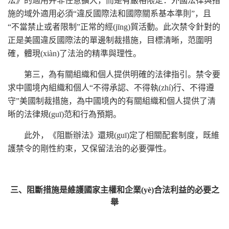
法》的適用并非任意擴大，而是有嚴格限定：外國法律與措
施的域外適用必須“違反國際法和國際關系基本準則”，且
“不當禁止或者限制”正常的經(jīng)貿活動。此次禁令針對的
正是美國違反國際法的單邊制裁措施，目標清晰，范圍明
確，體現(xiàn)了法治的精準與理性。
第三，為有關組織和個人提供明確的法律指引。禁令要
求中國境內組織和個人“不得承認、不得執(zhí)行、不得遵
守”美國制裁措施，為中國境內的有關組織和個人提供了清
晰的法律規(guī)范和行為預期。
此外，《阻斷辦法》還規(guī)定了相關配套制度，既維
護禁令的剛性約束，又保留法治的必要彈性。
三、阻斷措施是維護國家主權和企業(yè)合法利益的必要之
舉