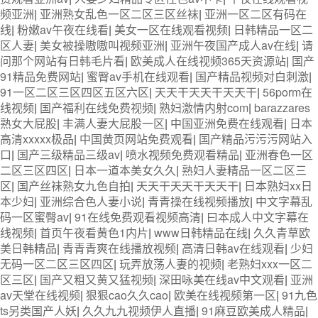
频亚洲
|
亚洲熟女乱色一区二区三区丝袜
|
亚洲一区二区有码在
线
|
粉嫩av午夜在线看
|
美女一区在线观看视频
|
日韩精品一区二
区人妻
|
美女被操嗷嗷叫视频亚洲
|
亚洲午夜国产成人av在线
|
请
问那个网站有日韩毛片看
|
欧美成人在线视频365天资源站
|
国产
91精品免费网站
|
蜜臀av手机在线观看
|
国产精品视频对白刺激
|
91一区二区三区四区五区六区
|
天天干天天干天天干
|
56porm在
线视频
|
国产福利在线免费视频
|
熟妇激情内射com
|
barazzares
熟女大屁股
|
丰满人妻大屁股一区
|
中国亚洲免费在线观看
|
日本
高清xxxxx极品
|
中国黄页网站免费观看
|
国产精品污污污网站入
口
|
国产三级精品三级av
|
喷水视频免费观看精品
|
亚洲春色一区
二区三区四区
|
日本一道本美女久久
|
熟妇人妻精品一区二区三
区
|
国产丝袜熟女九色自拍
|
天天干天天干天天干
|
日本熟妇xx日
本少妇
|
亚洲综合色人妻小说
|
青青操在线视频播放
|
中文字幕乱
码一区蜜臀av
|
91在线免费观看视频高清
|
曰本成人中文字幕在
线视频
|
首页午夜看黄色1内片
|
www日韩精品在线
|
久久青草欧
美日韩精品
|
青青青爽在线播放视频
|
高清日韩av在线观看
|
少妇
无码一区二区三区四区
|
玩弄放荡人妻的视频
|
老熟妇xxx一区二
区三区
|
国产又粗又黄又猛视频
|
深田咏美在线av中文观看
|
亚洲
av天堂在线视频
|
狠狠cao久久cao
|
欧美在线视频第一区
|
91九色
ts另类国产人妖
|
久久九九视频伊人直播
|
91麻豆欧美成人精品
|