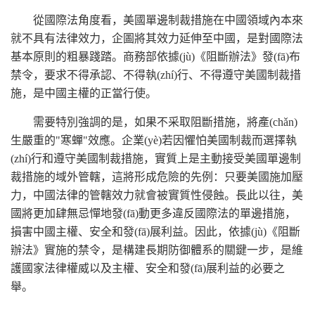
從國際法角度看，美國單邊制裁措施在中國領域內本來
就不具有法律效力，企圖將其效力延伸至中國，是對國際法
基本原則的粗暴踐踏。商務部依據(jù)《阻斷辦法》發(fā)布
禁令，要求不得承認、不得執(zhí)行、不得遵守美國制裁措
施，是中國主權的正當行使。
需要特別強調的是，如果不采取阻斷措施，將產(chǎn)
生嚴重的"寒蟬"效應。企業(yè)若因懼怕美國制裁而選擇執
(zhí)行和遵守美國制裁措施，實質上是主動接受美國單邊制
裁措施的域外管轄，這將形成危險的先例：只要美國施加壓
力，中國法律的管轄效力就會被實質性侵蝕。長此以往，美
國將更加肆無忌憚地發(fā)動更多違反國際法的單邊措施，
損害中國主權、安全和發(fā)展利益。因此，依據(jù)《阻斷
辦法》實施的禁令，是構建長期防御體系的關鍵一步，是維
護國家法律權威以及主權、安全和發(fā)展利益的必要之
舉。