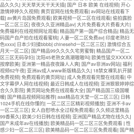
品久久久
|
天天草天天干天天插
|
国产 日本 欧美 在线视频
|
开心
激情婷婷久久视频
|
黄页官网在线免费观看
|
av网站在线观看下
载
|
av黄片岛国免费观看
|
欧美视频一区二区在线观看
|
偷拍露脸
一区二区三区
|
夜夜久久亚洲精品av
|
大片免费看大片费看大片
|
免费福利在线视频网址观看
|
精品国产第一国产综合精品
|
精品无
码国产自产拍在线观看蜜桃
|
人妻一区二区免费av
|
印度老熟妇
色xxxx
|
日本少妇揉bbbb
|
chinesehd一区二区三区
|
激情综合五
月天一区二区
|
国产精品99久久久久宅男蜜臀
|
精品国产一区二
区三区无码孕妇
|
沈阳45老熟女高潮嗷嗷叫
|
欧美性猛交XXXXX
按摩欧美
|
亚洲第一精品夜夜躁人人爽
|
国产av非洲av网站
|
福利
视频62午夜
|
亚洲av成人www新版精品久久
|
18禁女裸乳扒开腿
免费视频
|
免费观看的黄页网址
|
成人免费观看完整在线观看
|
中
文字幕伊人网在线视频
|
最近日韩成人在线视频
|
亚洲狠狠婷婷综
合久久影院
|
黄页网站免费在线观看大全
|
国产精品国三级国暖
暖
|
国产精品视频网站推荐
|
aaa精品在天堂一区二区三区
|
日韩
1024手机在线你懂的
|
一区二区三区精彩视频播放
|
亚洲不卡av
一区二区三区
|
女人自慰喷水全过程免费观看
|
久久频这里精品
99香蕉久
|
欧美少妇日韩在线视频
|
亚洲国产精品尤物在线久久
|
国产末成年av在线播放
|
欧美精品码一区二区三区免费观看
|
性
感少妇一区二区三区
|
欧美精品码一区二区三区免费观看
|
国产精