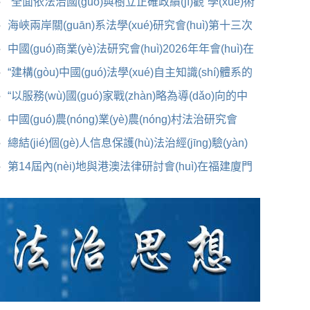
(huì)2026年年會(huì)在山西太原
“全面依法治國(guó)與樹立正確政績(jī)觀”學(xué)術
(shù)研討會(huì)在
海峽兩岸關(guān)系法學(xué)研究會(huì)第十三次
學(xué)術(shù)年會(huì)在陜西
中國(guó)商業(yè)法研究會(huì)2026年年會(huì)在
陜西西安召開
“建構(gòu)中國(guó)法學(xué)自主知識(shí)體系的
北大探索”專題研
“以服務(wù)國(guó)家戰(zhàn)略為導(dǎo)向的中
國(guó)法學(xué)自主知識(shí)體系
中國(guó)農(nóng)業(yè)農(nóng)村法治研究會
(huì)會(huì)員代表大會(huì)在京召開
總結(jié)個(gè)人信息保護(hù)法治經(jīng)驗(yàn)
彰顯數(shù)字治理中國(guó)智慧
第14屆內(nèi)地與港澳法律研討會(huì)在福建廈門
舉辦