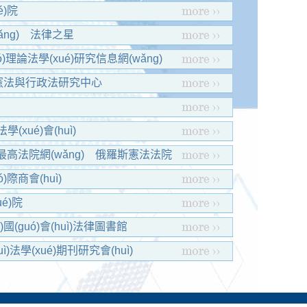
é)院
ng)
法律之星
ó)理論法學(xué)研究信息網(wǎng)
)憲法與行政法研究中心
法學(xué)會(huì)
)最高法院網(wǎng)
俄羅斯憲法法院
ó)際商會(huì)
國(guó)際刑法學(xué)協(xié)會(huì)
é)院
(xué)院
)國(guó)會(huì)法律圖書館
uì)法學(xué)期刊研究會(huì)
guó)檢察出版社