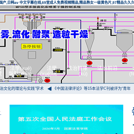
洲国产,日韩av 中文字幕在线,69堂成人免费视频精品,精品熟女一级黄色片,97精品久久
v
法學(xué)
法學
法治智庫
法治前沿
覽
盤點(diǎn)
(xué)院
(kù)
(
的理论与实践”学术
《中国法律评论》等15本法学C刊被评为“青年
第十