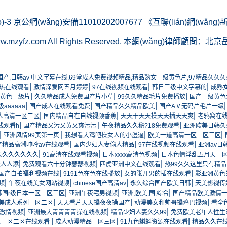
)-3
京公網(wǎng)安備11010202007677 《互聯(lián)網(wǎ
 www.mzyfz.com All Rights Reserved. 本網(wǎng)律師顧
洲国产,日韩av 中文字幕在线,69堂成人免费视频精品,精品熟女一级黄色片,97精品久久
|
|
|
|
免热在线观看
激情深爱网五月婷婷
97在线视频在线观看
韩日三级中文字幕的
成熟
|
|
|
黄色一级片
久久精品成人免费国产片小草
99久久精品毛片免费播放
国产一级黄色
|
|
|
aaaaaa
国产成人在线观看免费
国产精品久久精品欧美
国产AⅤ无码片毛片一级
|
|
|
人高清一区二区
国内精品自在自线视频香蕉
天天干天天操天天插天天爽
老鸦窝在
|
|
|
线观看h
国产精品又污又黄又爽污污
午夜精品久久秘?18免费观看
亚洲欧美日韩久
|
|
|
|
亚洲风情99页第一页
我想看大鸡吧操女人的小湿逼
欧美一道高清一区二区三区
|
|
|
产精品高潮呻吟av在线观看
国内少妇人妻偷人精品
97在线视频在线观看
亚洲av日
|
|
|
久久久久久久久
91高清在线观看视频
日本xxxx高清色视频
日本色情淫乱五月天一
|
|
|
澡人人添
免费观看六十分钟瑟瑟视频
四虎亚洲中文在线观看
热99久久这里只有精品
|
|
|
国产自拍福利视频在线
9191色在色在线播放
女的张开男的插在线观看
影亚洲黄色
|
|
|
|
频
午夜在线美女网站视频
chinese国产高清av
永久综合国产欧美日韩
天美影视传
|
|
|
韩国r级日本一区二区三区
亚洲午夜宅男视频
亚洲,欧美,国,综合
国产精品欧美激情
|
|
|
美成人系列一区二区
天天看片天天操夜夜操国产
动漫美女和帅哥操鸡巴视频
看全
|
|
|
激情视频
亚洲最大青青青青操在线视频
精品少妇人妻久久99
免费欧美老年人性生
|
|
|
女一区二区在线观看
成人动漫精品一区三区
91九色蝌蚪资源在线观看
精品久久在