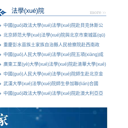
法學(xué)院
中國(guó)政法大學(xué)法學(xué)院赴貝克休斯公
司參觀交流
北京師范大學(xué)法學(xué)院與北京市東城區(qū)
人民法院開
重慶彭水苗族土家族自治縣人民檢察院赴西南政
中國(guó)人民大學(xué)法學(xué)院五項(xiàng)成
果 榮獲第十屆教育部
廣東工業(yè)大學(xué)法學(xué)院赴清華大學(xué)
法學(xué)院開展交流
中國(guó)人民大學(xué)法學(xué)院師生赴北京金
融法院參訪交
武漢大學(xué)法學(xué)院師生參加聯(lián)合國
(guó)外空委法律小組
中國(guó)政法大學(xué)法學(xué)院赴澳大利亞亞
司特律師事務(wù)