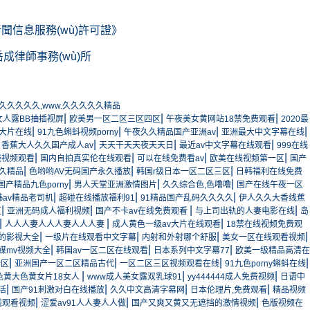
ng)新聞信息服務(wù)許可證》
問：北京岳成律師事務(wù)所
久久久久久久,www.久久久久久精品
|
|
|
女人露BB抽插视屏
欧美男一区二区三区四区
午夜美女黄网站18禁免费观看
2020最
|
|
|
|
大片在线
91九色蝌蚪视频porny
午夜久久精品国产亚洲av
亚洲最大中文字幕在线
|
|
|
|
香蕉大人久久国产成人av
天天干天天夜天天日
最近av中文字幕在线观看
999在线
|
|
|
|
线视频观看
国内自拍真实伦在线观看
可以在线免费看av
欧美在线视频第一区
国产
|
|
|
久精品
色哟哟AV无码国产永久播放
韩国r级日本一区二区三区
日韩福利在线免费
|
|
|
国产精品九色porny
男人天堂亚洲激情图片
久久综合色,色噜噜
国产在线午夜一区
|
|
|
韩av精品老司机
超碰在线播放福利91
91精品国产乱码久久久久
伊人久久大香线蕉
|
|
|
|
区
亚洲无码成人福利视频
国产不卡av在线免费观看
与上司出轨的人妻电影在线
岛
|
|
|
人人人妻人人人妻人人人妻
成人黄色一级av大片在线观看
18禁在线视频免费观
|
|
|
|
的影视大全
一级片在线观看中文字幕
内射和外射哪个舒服
美女一区在线观看视频
|
|
|
媒mv视频大全
韩国av一区二区在线观看
日本系列中文字幕77
欧美一级精品高清在
|
|
|
|
一区
亚洲国产一区二区精品古代
一区二区三区视频观看在线
91九色porny蝌蚪在线
|
|
|
色黄大色黄女片18女人
www成人美女露双乳球91
yy444444成人免费视频
日语中
|
|
|
|
活
国产91刺激对白在线播放
久久中文高清字幕网
日本伦理片,免费观看
精品视频
|
|
|
线观看视频
涩爱av91人人妻人人做
国产又爽又黄又无遮挡的激情视频
色版视频在