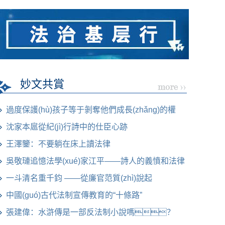
前沿法律焦點(diǎn)
妙文共賞
過度保護(hù)孩子等于剝奪他們成長(zhǎng)的權
(quán)利
沈家本扈從紀(jì)行詩中的仕臣心跡
王澤鑒：不要躺在床上讀法律
吳敬璉追憶法學(xué)家江平——詩人的義憤和法律
人
一斗清名重千鈞 ——從廉官范質(zhì)說起
中國(guó)古代法制宣傳教育的“十條路”
張建偉：水滸傳是一部反法制小說嗎？