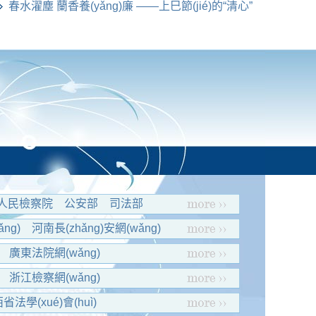
春水濯塵 蘭香養(yǎng)廉 ——上巳節(jié)的“清心”
密碼
人民檢察院
公安部
司法部
ng)
河南長(zhǎng)安網(wǎng)
廣東法院網(wǎng)
浙江檢察網(wǎng)
省法學(xué)會(huì)