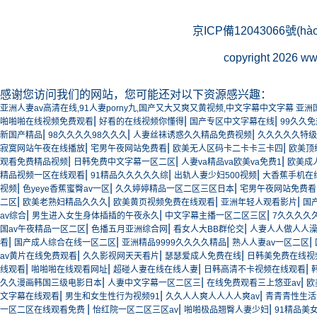
京ICP備12043066號(hào
copyright 2026
感谢您访问我们的网站，您可能还对以下资源感兴趣：
亚洲人妻av高清在线,91人妻porny九,国产又大又爽又黄视频,中文字幕中文字幕 亚
|
|
|
啪啪啪在线视频免费观看
好看的在线视频你懂得
国产专区中文字幕在线
99久久
|
|
|
新国产精品
98久久久久98久久久
人妻丝袜诱惑久久精品免费视频
久久久久久特级
|
|
|
寂寞网站午夜在线播放
宅男午夜网站免费看
欧美无人区码卡二卡卡三卡四
欧美顶级
|
|
|
观看免费精品视频
日韩免费中文字幕一区二区
人妻va精品va欧美va免费1
欧美成
|
|
|
精品视频一区在线观看
91精品久久久久久综
出轨人妻少妇500视频
大香蕉手机在
|
|
|
视频
色yeye香蕉蜜臀av一区
久久婷婷精品一区二区三区日本
宅男午夜网站免费看
|
|
|
|
二区
欧美老熟妇精品久久久
欧美黄页视频免费在线观看
亚洲年轻人观看影片
国
|
|
|
av综合
男生进入女生身体插插的午夜永久
中文字幕主播一区二区三区
7久久久久
|
|
|
国av午夜精品一区二区
色播五月亚洲综合网
看女人大BB群伦交
人妻人人做人人
|
|
|
|
看
国产成人综合在线一区二区
亚洲精品9999久久久久精品
熟人人妻av一区二区
|
|
|
av黄片在线免费观看
久久影视网天天看片
瑟瑟爱成人免费在线
日韩美免费在线视
|
|
|
|
线观看
啪啪啪在线观看网址
超碰人妻在线在线人妻
日韩高清不卡视频在线观看
|
|
|
久久漫画韩国三级电影日本
人妻中文字幕一区二区三
在线免费观看三上悠亚av
欧
|
|
|
文字幕在线观看
男生和女生性行为视频91
久久人人爽人人人人爽av
青青青性生活
|
|
|
一区二区在线观看免费
怡红院一区二区三区av
啪啪极品翘臀人妻少妇
91精品美