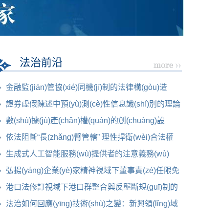
法治前沿
金融監(jiān)管協(xié)同機(jī)制的法律構(gòu)造
證券虛假陳述中預(yù)測(cè)性信息識(shí)別的理論
展開
數(shù)據(jù)產(chǎn)權(quán)的創(chuàng)設
(shè)基礎(chǔ)與制度功能
依法阻斷“長(zhǎng)臂管轄” 理性捍衛(wèi)合法權
(quán)益
生成式人工智能服務(wù)提供者的注意義務(wù)
弘揚(yáng)企業(yè)家精神視域下董事責(zé)任限免
機(jī)制的規(guī)范
港口法修訂視域下港口群整合與反壟斷規(guī)制的
協(xié)
法治如何回應(yīng)技術(shù)之變：新興領(lǐng)域