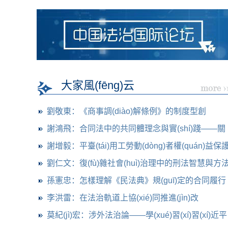
園舉行
大家風(fēng)云
劉敬東：《商事調(diào)解條例》的制度型創
(chuàng)新及其意
謝鴻飛：合同法中的共同體理念與實(shí)踐——關
(guān)系
謝增毅：平臺(tái)用工勞動(dòng)者權(quán)益保
(hù)立法模式的比
劉仁文：復(fù)雜社會(huì)治理中的刑法智慧與方
孫憲忠：怎樣理解《民法典》規(guī)定的合同履行
不
李洪雷：在法治軌道上協(xié)同推進(jìn)改
革、發(fā)展、穩(wěn)
莫紀(jì)宏：涉外法治論——學(xué)習(xí)習(xí)近平