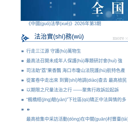
《法學(xué)雜志》2026年第3期
《中國(guó)法學(xué
《中國(guó)法學(xué)》2026年第3期
法治實(shí)務(wù)
行走三江源 守護(hù)萬物生
最高法召開未成年人保護(hù)專題研討會(huì) 強
(qiáng)化協(xié)同
司法助“荔”果香飄 海口市瓊山法院護(hù)航特色產
(chǎn)
從案卷中走出來 到實(shí)地調(diào)查去 最高檢民
事檢察
以期限之尺量法治之行 ——聚焦行政訴訟起訴
“楓橋經(jīng)驗(yàn)”下社區(qū)矯正中法與情的多
元糾紛解
最高檢集中采訪活動(dòng)在中關(guān)村豐臺(tái