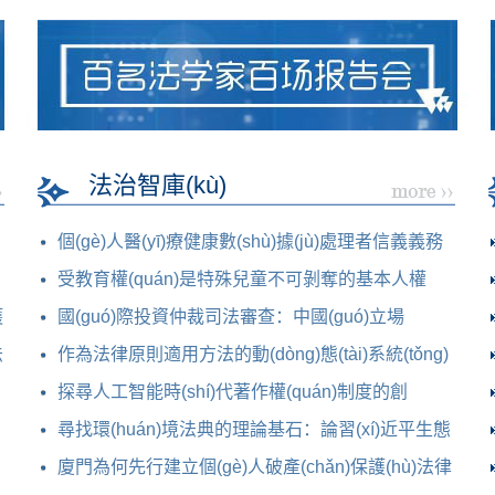
(xiàng)課題立項(xiàng)名
法治智庫(kù)
個(gè)人醫(yī)療健康數(shù)據(jù)處理者信義義務
(wù)的證成與制度
受教育權(quán)是特殊兒童不可剝奪的基本人權
護
(quán)
國(guó)際投資仲裁司法審查：中國(guó)立場
法
(chǎng)檢視與制度構(gòu)
作為法律原則適用方法的動(dòng)態(tài)系統(tǒng)
論研究
探尋人工智能時(shí)代著作權(quán)制度的創
(chuàng)新路徑
尋找環(huán)境法典的理論基石：論習(xí)近平生態
(tài)文明思
廈門為何先行建立個(gè)人破產(chǎn)保護(hù)法律