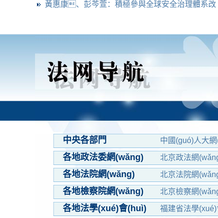
法治思想關(guān)
黃惠康、彭芩萱：積極參與全球安全治理體系改
中央各部門
中國(guó)人大網(
中國(guó)法學(xu
各地政法委網(wǎng)
北京政法網(wǎng
內(nèi)蒙古長(zh
各地法院網(wǎng)
北京法院網(wǎng
天津法院網(wǎng
各地檢察院網(wǎng)
北京檢察網(wǎng
湖北檢察網(wǎng
各地法學(xué)會(huì)
福建省法學(xué)會