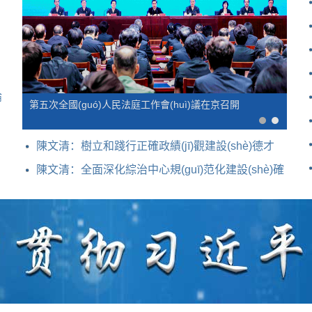
》
論
未成年人檢察工作40周年座談會(huì)在上海召開
陳文清：樹立和踐行正確政績(jī)觀建設(shè)德才
兼?zhèn)涞母?/a>
陳文清：全面深化綜治中心規(guī)范化建設(shè)確
保人民群