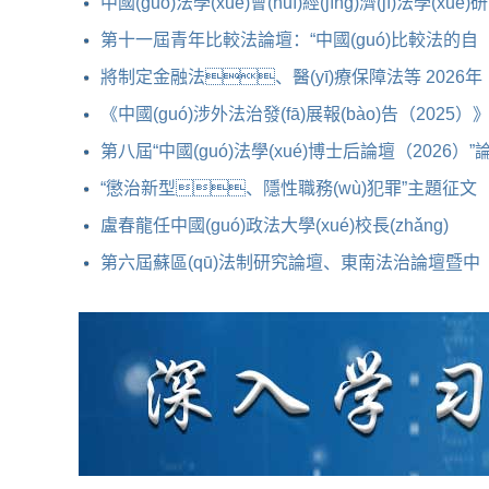
會(huì)2026年年會(huì)預(yù)通知
中國(guó)法學(xué)會(huì)經(jīng)濟(jì)法學(xué)研
究會(huì)2026年年會(huì)暨第三十四
第十一屆青年比較法論壇：“中國(guó)比較法的自
主與
將制定金融法、醫(yī)療保障法等 2026年
度立法工作計(jì)
《中國(guó)涉外法治發(fā)展報(bào)告（2025）
總報(bào)告發(fā)布
第八屆“中國(guó)法學(xué)博士后論壇（2026）”
文征集
“懲治新型、隱性職務(wù)犯罪”主題征文
啟事
盧春龍任中國(guó)政法大學(xué)校長(zhǎng)
第六屆蘇區(qū)法制研究論壇、東南法治論壇暨中
國(guó)法