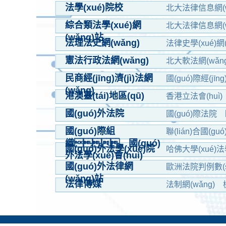
遼寧省法學(xué)會
法學(xué)院校
北大法律信息網(w
北京理工大學(xué
綜合類法學(xué)網
北大法律信息網(w
(wǎng)站
中國(guó)法律
法理法史網(wǎng)
法律史學(xué)網(
中國(guó)律師網(
憲法行政法網(wǎng)
北大軟法網(wǎng
民商經(jīng)濟(jì)法網
國(guó)際經(jīng
(wǎng)
港澳臺(tái)地區(qū)
香港立法會(huì)
臺(tái)灣行政法學(
國(guó)外法院
國(guó)際法院
日本裁判所
加
國(guó)際組
聯(lián)合國(guó
織、國(guó)
美國(guó)法律社會(h
國(guó)外法學(xué)院
哈佛大學(xué)法學
外法學(xué)會(huì)
威斯康星大學(xué
國(guó)外法律網
歐洲法院判例數(shù
(wǎng)站
耶魯法律雜志
法律傳媒
法制網(wǎng)
中國(guó)法學(
北方法治網(wǎng