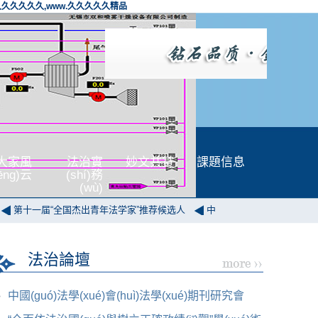
久久久久久久,www.久久久久久精品
大家風
法治實
妙文共賞
課題信息
fēng)云
(shí)務
(wù)
一届“全国杰出青年法学家”推荐候选人
中国法学会保险法学研究会2026年
法治論壇
中國(guó)法學(xué)會(huì)法學(xué)期刊研究會