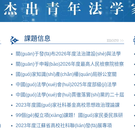
)》
課題信息
關(guān)于發(fā)布2026年度法治建設(shè)與法學
(xué)理論研究 部級(jí)
關(guān)于申報(bào)2026年度最高人民檢察院檢察
理論研究
國(guó)家知識(shí)產(chǎn)權(quán)局辦公室關
(guān)于申報(bào)2026年度課題研
中國(guó)法學(xué)會(huì)2025年度部級(jí)法學
(xué)研究課題申報(bào)公告
中國(guó)法學(xué)會(huì)貫徹落實(shí)黨的二十屆
三中全會(huì)精神專
2023年度國(guó)家社科基金高校思想政治理論課
研究
99個(gè)擬立項(xiàng)課題！國(guó)家民委民族研
)
究項(xiàng)目2023年
2023年度江蘇省高校社科聯(lián)發(fā)展專項