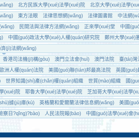
(huì)
上海市法學(xué)會(huì)
浙江省法學(xué)會(huì)
ǎng)
北方民族大學(xué)法學(xué)院
北京大學(xué)法學(xu
)法學(xué)院
北京師范大學(xué)法學(xué)院
ǎng)
東方法眼
法律思想網(wǎng)
法律圖書館
中法網(wǎ
咨詢中心
wǎng)
民間法與法律方法網(wǎng)
正來學(xué)堂
中國(gu
wǎng)
中華法律文化網(wǎng)
)
中國(guó)政法大學(xué)人權(quán)研究院
鄭州大學(xué
)濟(jì)法網(wǎng)
香港司法機(jī)構(gòu)
澳門立法會(huì)
澳門法院
臺(tái)灣
xué)會(huì)
歐洲人權(quán)法院
美國(guó)聯(lián)邦最高法院
英國(guó
拿大最高法院
)
世界知識(shí)產(chǎn)權(quán)組織
世貿(mào)組織
國(gu
uì)學(xué)協(xié)會(huì)
海牙國(guó)際私法協(xié)會(huì)
(xué)院
耶魯大學(xué)法學(xué)院
芝加哥大學(xué)法學(xu
)法學(xué)院
劍橋大學(xué)法學(xué)院
康奈爾大學(xué)法學
)據(jù)庫(kù)
英格蘭和愛爾蘭法律信息網(wǎng)
美國(guó
哈佛法律評(píng)論
檢察日?qǐng)?bào)
人民法院報(bào)
中國(guó)法學(xué)會(h
xué)雜志社
民主與法制網(wǎng)
中國(guó)法制出版社
中國(
)