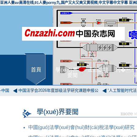
亚洲人妻av高清在线,91人妻porny九,国产又大又爽又黄视频,中文字幕中文字幕 亚
首頁
學(xué)界
法治論壇
刊�？
要聞
中国法学会2026年度部级法学研究课题申报公
“人工智能时代法治文化
學(xué)界要聞
中國(guó)法學(xué)會(huì)財(cái)稅法學(xué)研究