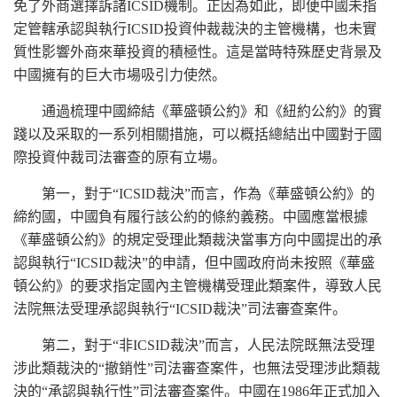
免了外商選擇訴諸ICSID機制。正因為如此，即便中國未指
定管轄承認與執行ICSID投資仲裁裁決的主管機構，也未實
質性影響外商來華投資的積極性。這是當時特殊歷史背景及
中國擁有的巨大市場吸引力使然。
通過梳理中國締結《華盛頓公約》和《紐約公約》的實
踐以及采取的一系列相關措施，可以概括總結出中國對于國
際投資仲裁司法審查的原有立場。
第一，對于“ICSID裁決”而言，作為《華盛頓公約》的
締約國，中國負有履行該公約的條約義務。中國應當根據
《華盛頓公約》的規定受理此類裁決當事方向中國提出的承
認與執行“ICSID裁決”的申請，但中國政府尚未按照《華盛
頓公約》的要求指定國內主管機構受理此類案件，導致人民
法院無法受理承認與執行“ICSID裁決”司法審查案件。
第二，對于“非ICSID裁決”而言，人民法院既無法受理
涉此類裁決的“撤銷性”司法審查案件，也無法受理涉此類裁
決的“承認與執行性”司法審查案件。中國在1986年正式加入