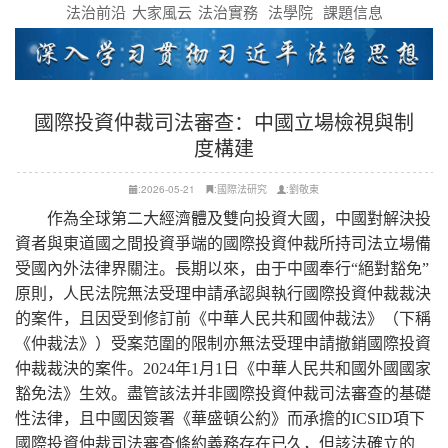
法治前沿
大家風云
法治實務
法學院
課題信息
國際投資仲裁司法審查：中國立場檢視與制
度構建
:2026-05-21
:國際法研究
:劉敬東
作為全球第二大經濟體及雙向投資大國，中國對解決投
資者與東道國之間投資爭端的國際投資仲裁所持司法立場備
受國內外法律界關注。長期以來，由于中國奉行“絕對豁免”
原則，人民法院無法受理申請承認與執行國際投資仲裁裁決
的案件，且因受到修訂前《中華人民共和國仲裁法》（下稱
《仲裁法》）受案范圍的限制亦無法受理申請撤銷國際投資
仲裁裁決的案件。2024年1月1日《中華人民共和國外國國家
豁免法》生效。盡管該法并非國際投資仲裁司法審查的基礎
性法律，且中國因簽署《華盛頓公約》而承擔的ICSID項下
國際投資仲裁司法審查條約義務存在已久，但該法確立的