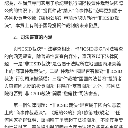
認為，在尚無專門適用于承認與執行國際投資仲裁裁決國際
公約的情況下，將“投資仲裁”納入“商事仲裁”范疇更加便于
各國投資者依據《紐約公約》申請承認與執行“非ICSID裁
決”，本質上有利于國際投資仲裁制度未來發展。
2．司法審查的內涵
與“ICSID裁決”司法審查相比，“非ICSID裁決”司法審查
的內涵更豐富，除普遍性審查內容外，還涵蓋以下法律問
題：一是“非ICSID裁決”是否屬于法院所在地國國內法意義
上的“商事仲裁裁決”；二是“仲裁地”國是否有權對“非ICSID
裁決”行使司法撤銷權；三是“仲裁地”國國內法若將“投資者
與東道國之間的投資關系”排除在“商事關系”之外，該國法
院可否對“非ICSID裁決”開展“撤銷性”司法審查。
第一個法律問題：“非ICSID裁決”是否屬于國內法意義
上的“商事仲裁裁決”。《紐約公約》第1條第3款規定：“任
何國家亦得聲明，該國唯于爭議起于法律關系，不論其為契
約性質與否，而依提出聲明國家之國內法認為系屬商事關系