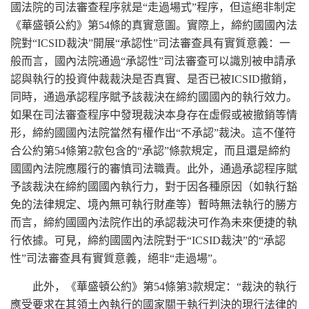
國法院的司法審查程序就是“走過場式”程序，但這絕非制定
《華盛頓公約》第54條的真實意圖。實際上，締約國國內法
院對“ICSID裁決”開展“承認性”司法審查具有實質意義：一
般而言，國內法院通過“承認性”司法審查可以識別被申請承
認與執行的投資仲裁裁決是否真實、是否已被ICSID撤銷，
同時，通過承認程序賦予該裁決在締約國國內的執行效力。
如果在司法審查程序中發現裁決本身存在虛假或被撤銷等情
形，締約國國內法院當然有權作出“不承認”裁決。這不僅符
合公約第54條第2款包含的“承認”條款規定，而且還是締約
國國內法院應履行的審慎司法職責。此外，通過承認程序賦
予該裁決在締約國國內執行力，對于因各種原因（如執行豁
免的法律規定、境內無可執行財產等）暫時無法執行的勝方
而言，締約國國內法院作出的承認裁決可作為未來便捷的執
行依據。可見，締約國國內法院對于“ICSID裁決”的“承認
性”司法審查具有實質意義，絕非“走過場”。
此外，《華盛頓公約》第54條第3款規定：“裁決的執行
應受要求在其領土內執行的國家關于執行判決的現行法律的