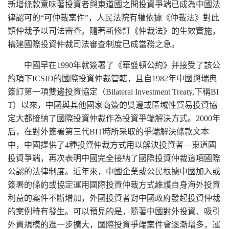
新增條款意味著投資者與東道國之間投資爭端已成為中國法
律認可的“可仲裁案件”，人民法院有權依據《仲裁法》對此
類仲裁予以司法審查。隨著新修訂《仲裁法》的生效實施，
構建國際投資仲裁司法審查制度已成當務之急。
中國早在1990年就簽署了《華盛頓公約》并接受了該公
約項下ICSID的國際投資仲裁管轄，且自1982年中國與瑞典
簽訂第一項雙邊投資協定（Bilateral Investment Treaty,下稱BI
T）以來，中國與其他國家商簽的雙邊或區域性貿易投資協
定大都接納了國際投資仲裁作為投資爭端解決方式。2000年
后，在對外簽署第三代BIT時所采取的爭端解決條款文本
中，中國提供了4種投資仲裁方式用以解決投資者—東道國
投資爭端，再次表明中國完全接納了國際投資仲裁這項國際
公認的法律制度。近年來，中國企業或公民根據中國加入或
簽署的條約或協定運用國際投資仲裁方式維護自身海外投資
利益的案件不斷增加，外國投資者對中國政府發起投資仲裁
的案例時有發生。可以預見的是，隨著中國對外投資、吸引
外資規模的進一步擴大，國際投資爭端案件會逐漸增多，運