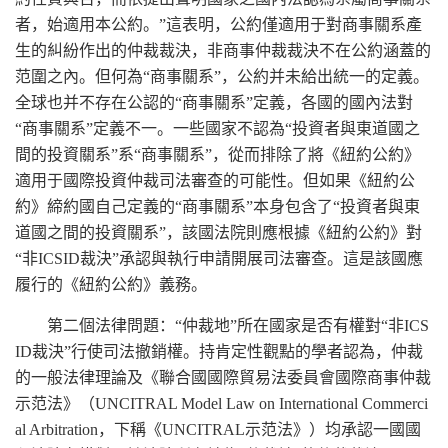
者，始適用本公約。”這表明，公約僅適用于對商事關系產
生的糾紛作出的仲裁裁決，非商事仲裁裁決不在公約涵蓋的
范圍之內。但何為“商事關系”，公約并未給出統一的定義。
全球也并不存在公認的“商事關系”定義，各國的國內法對
“商事關系”定義不一。一些國家不認為“投資者與東道國之
間的投資關系”系“商事關系”，從而排除了將《紐約公約》
適用于國際投資仲裁司法審查的可能性。但如果《紐約公
約》締約國自己定義的“商事關系”本身包含了“投資者與東
道國之間的投資關系”，該國法院則應根據《紐約公約》對
“非ICSID裁決”承認與執行申請開展司法審查。這是該國應
履行的《紐約公約》義務。
第二個法律問題：“仲裁地”所在國家是否有權對“非ICS
ID裁決”行使司法撤銷權。持肯定性觀點的學者認為，仲裁
的一般法律理論及《聯合國國際貿易法委員會國際商事仲裁
示范法》（UNCITRAL Model Law on International Commerci
al Arbitration，下稱《UNCITRAL示范法》）均承認一國國