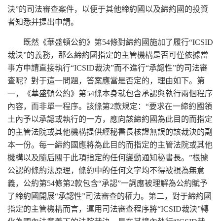
決”的司法審查案件，以便于其他締約國以及締約國的投資
者知悉并提出申請。
既然《華盛頓公約》第54條對締約國施加了履行“ICSID
裁決”的義務，那么締約國指定的主管機構是否可僅依據當
事方申請直接執行“ICSID裁決”而不進行“承認性”的司法審
查呢？對于這一問題，答案應當是否定的，理由如下。第
一，《華盛頓公約》第54條本身就包含承認與執行兩個程序
內容，而非單一程序。該條第2款規定：“要求在一締約國領
土內予以承認或執行的一方，應向該締約國為此目的而指定
的主管法院或其他機構提供經秘書長核證無誤的該裁決的副
本一份。每一締約國應將為此目的而指定的主管法院或其他
機構以及隨后關于此項指定的任何變動通知秘書長。”根據
公認的條約法原理，條約中的任何文字均不得被視為無意
義，公約第54條第2款包含“承認”一詞應被理解為公約賦予
了締約國開展“承認性”司法審查的權力。第二，對于締約國
指定的主管機構而言，運用司法審查程序將“ICSID裁決”轉