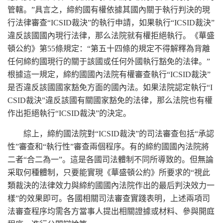
管轄。”具言之，締約國有權依據其國內關于執行判決的現
行法律審查“ICSID裁決”的執行申請，如果執行“ICSID裁決”
違反該國國內現行法律，那么法院就有權拒絕執行。《華盛
頓公約》第55條規定：“第五十四條的規定不得解釋為背離
任何締約國現行的關于該國或任何外國執行豁免的法律。”
根據這一規定，締約國國內法院有權審查執行“ICSID裁決”
是否違反該國國家豁免方面的國內法。如果法院認定執行“I
CSID裁決”違反該國有關國家豁免的法律，那么法院也有權
作出拒絕執行“ICSID裁決”的決定。
綜上，締約國法院對“ICSID裁決”的司法審查包括“承認
性”審查和“執行性”審查兩個程序。有的締約國國內法院將
二者“合二為一”。這是各國司法體制不同所導致的。但無論
采取何種體制，只要能實現《華盛頓公約》所要求的“視此
類裁決的法律效力與締約國國內法院作出的最后判決效力一
樣”的效果即可。各國相關司法審查實踐表明，上述兩項司
法審查程序均需各方當事人提出相關證據或材料、參與開庭