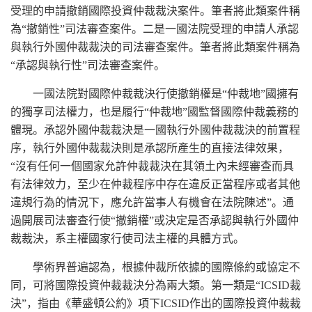
受理的申請撤銷國際投資仲裁裁決案件。筆者將此類案件稱
為“撤銷性”司法審查案件。二是一國法院受理的申請人承認
與執行外國仲裁裁決的司法審查案件。筆者將此類案件稱為
“承認與執行性”司法審查案件。
一國法院對國際仲裁裁決行使撤銷權是“仲裁地”國擁有
的獨享司法權力，也是履行“仲裁地”國監督國際仲裁義務的
體現。承認外國仲裁裁決是一國執行外國仲裁裁決的前置程
序，執行外國仲裁裁決則是承認所產生的直接法律效果，
“沒有任何一個國家允許仲裁裁決在其領土內未經審查而具
有法律效力，至少在仲裁程序中存在違反正當程序或者其他
違規行為的情況下，應允許當事人有機會在法院陳述”。通
過開展司法審查行使“撤銷權”或決定是否承認與執行外國仲
裁裁決，系主權國家行使司法主權的具體方式。
學術界普遍認為，根據仲裁所依據的國際條約或協定不
同，可將國際投資仲裁裁決分為兩大類。第一類是“ICSID裁
決”，指由《華盛頓公約》項下ICSID作出的國際投資仲裁裁