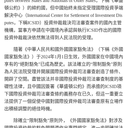
putes between States and Nationals of Other States，下稱《華盛
頓公約》）的締約國，但中國始終未指定受理國際投資爭端
解決中心（International Center for Settlement of Investment Dis
putes，下稱ICSID）投資仲裁裁決司法審查案件的國內主管
機構，當事方申請在中國境內承認與執行ICSID作出的國際
投資仲裁裁決依然無法得到人民法院的受理。
隨著《中華人民共和國外國國家豁免法》（下稱《外國
國家豁免法》）于2024年1月1日生效，外國國家在中國境內
享有的“絕對豁免”已成為歷史。該法確立的“限制豁免”原則
為人民法院受理并開展國際投資仲裁司法審查創造了條件、
開辟了空間。盡管該法并非國際投資仲裁司法審查制度的基
礎性法律，且中國因簽署《華盛頓公約》而承擔的ICSID項
下國際投資仲裁司法審查條約義務存在已久，但這一重要立
法提供了一個促使中國對國際投資仲裁司法審查原有立場作
出積極調整的絕佳時機。
除確立“限制豁免”原則外，《外國國家豁免法》對涉及
國際投資仲裁的豁免問題還作出專門規定，進一步明確該法