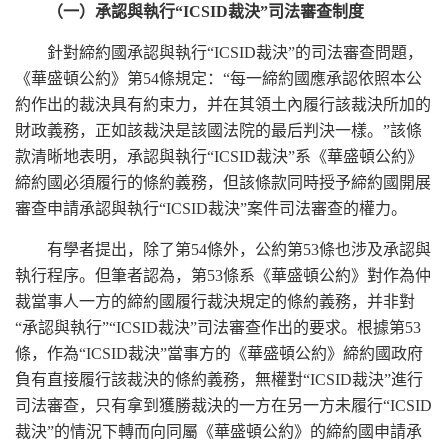
（一）承認與執行“ICSID裁決”司法審查制度
針對締約國承認與執行“ICSID裁決”的司法審查問題，
《華盛頓公約》第54條規定：“每一締約國應承認依照本公
約作出的裁決具有約束力，并在其領土內履行該裁決所加的
財政義務，正如該裁決是該國法院的最后判決一樣。”該條
款清晰地表明，承認與執行“ICSID裁決”系《華盛頓公約》
締約國必須履行的條約義務，但該條款同時授予締約國開展
審查申請承認與執行“ICSID裁決”案件司法審查的權力。
有學者提出，除了第54條外，公約第53條也涉及承認與
執行程序。但筆者認為，第53條系《華盛頓公約》對作為仲
裁當事人一方的締約國履行裁決規定的條約義務，并非對
“承認與執行”“ICSID裁決”司法審查作出的要求。根據第53
條，作為“ICSID裁決”當事方的《華盛頓公約》締約國政府
負有直接履行該裁決的條約義務，無權對“ICSID裁決”進行
司法審查，只有拿到獲勝裁決的一方在另一方未履行“ICSID
裁決”的情況下轉而向同屬《華盛頓公約》的締約國申請承