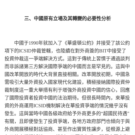
三、中國原有立場及其轉變的必要性分析
中國于1990年就加入了《華盛頓公約》并接受了該公約
項下的ICSID仲裁管轄，也陸續在對外商簽的BIT中接受了
投資仲裁這一爭端解決方式。這對于傳統上習慣于通過談判
而非訴諸第三方解決國際爭端的中國而言是罕見的。這與中
國改革開放的時代大背景直接相關。改革開放初期，中國急
需吸引大量外資投入國家現代化建設，積極接納國際投資仲
裁制度這一重大舉措有利于增強外商投資中國的信心，回應
了國際投資者投資中國的法治期待。但很長時間內，來華投
資的外商運用ICSID機制解決在華投資爭端的情況幾乎沒有
發生。這與當時中國各級政府給予外商更多的“超國民待遇”
有關，且即便發生了投資爭端，各地方政府部門也傾向于與
外商開展積極對話協商、甚至作出實質性讓步，從根源上避