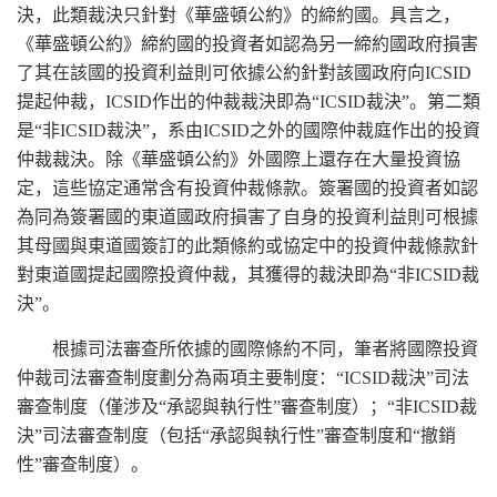
決，此類裁決只針對《華盛頓公約》的締約國。具言之，
《華盛頓公約》締約國的投資者如認為另一締約國政府損害
了其在該國的投資利益則可依據公約針對該國政府向ICSID
提起仲裁，ICSID作出的仲裁裁決即為“ICSID裁決”。第二類
是“非ICSID裁決”，系由ICSID之外的國際仲裁庭作出的投資
仲裁裁決。除《華盛頓公約》外國際上還存在大量投資協
定，這些協定通常含有投資仲裁條款。簽署國的投資者如認
為同為簽署國的東道國政府損害了自身的投資利益則可根據
其母國與東道國簽訂的此類條約或協定中的投資仲裁條款針
對東道國提起國際投資仲裁，其獲得的裁決即為“非ICSID裁
決”。
根據司法審查所依據的國際條約不同，筆者將國際投資
仲裁司法審查制度劃分為兩項主要制度：“ICSID裁決”司法
審查制度（僅涉及“承認與執行性”審查制度）；“非ICSID裁
決”司法審查制度（包括“承認與執行性”審查制度和“撤銷
性”審查制度）。