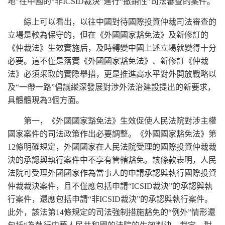
地”在中國的“非ICSID裁決”進行“撤銷性”司法審查的案件。
綜上可以看出，以往中國對待國際投資仲裁司法審查的
立場是較為保守的，但在《外國國家豁免法》及新修訂的
《仲裁法》生效實施后，及時轉變中國上述立場就變得十分
必要。這不僅是落實《外國國家豁免法》、新修訂《仲裁
法》必須采取的實際舉措，更是推進高水平對外開放戰略以
及“一帶一路”倡議縱深發展對涉外法治建設提出的新要求，
具體體現為3個方面。
第一，《外國國家豁免法》生效促使人民法院對涉主權
國家案件的司法政策作出必要調整。《外國國家豁免法》第
12條明確規定，外國國家在人民法院受理的國際投資仲裁裁
決的承認與執行案件中不享有管轄豁免。該條款表明，人民
法院可受理外國國家作為當事人的申請承認與執行國際投資
仲裁裁決案件，且不僅應包括申請“ICSID裁決”的承認與執
行案件，還應包括申請“非ICSID裁決”的承認與執行案件。
此外，該法第14條規定的司法強制措施豁免的“例外”情形還