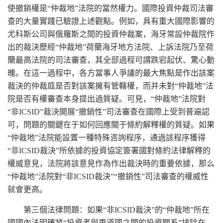
使撤銷權是“仲裁地”法院的當然權力。國際投資仲裁司法審
查的大量實踐已驗證上述觀點。例如，具有重大國際影響的
尤科斯公司與俄羅斯之間的投資仲裁案，海牙常設仲裁院作
出的裁決歷經“仲裁地”荷蘭海牙地方法院、上訴法院乃至荷
蘭最高法院的司法審查，其全部過程可謂跌宕起伏、驚心動
魄。在這一過程中，各方當事人爭議的最大焦點是作出該案
裁決的仲裁庭是否對該案擁有管轄權，而并未對“仲裁地”法
院是否有權審查本身提出過質疑。可見，“仲裁地”法院對
“非ICSID”裁決開展“撤銷性”司法審查在國際上受到普遍認
可，問題的關鍵在于如何回應關于條約解釋權的質疑。如果
“仲裁地”法院能設置一種特殊咨詢程序，通過該程序獲得
“非ICSID裁決”所依據的投資協定簽署國對條約法律解釋的
權威意見，法院將該意見作為作出裁決時的重要依據，那么
“仲裁地”法院對“非ICSID裁決”“撤銷性”司法審查的權威性
就會更高。
第三個法律問題：如果“非ICSID裁決”的“仲裁地”所在
國國內法明確將“投資者與東道國之間的投資關系”排除在