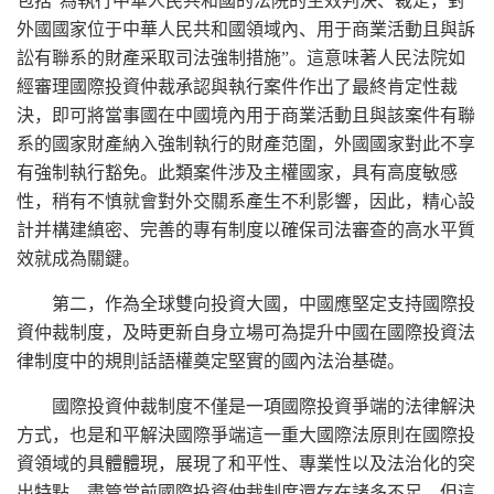
包括“為執行中華人民共和國的法院的生效判決、裁定，對
外國國家位于中華人民共和國領域內、用于商業活動且與訴
訟有聯系的財產采取司法強制措施”。這意味著人民法院如
經審理國際投資仲裁承認與執行案件作出了最終肯定性裁
決，即可將當事國在中國境內用于商業活動且與該案件有聯
系的國家財產納入強制執行的財產范圍，外國國家對此不享
有強制執行豁免。此類案件涉及主權國家，具有高度敏感
性，稍有不慎就會對外交關系產生不利影響，因此，精心設
計并構建縝密、完善的專有制度以確保司法審查的高水平質
效就成為關鍵。
第二，作為全球雙向投資大國，中國應堅定支持國際投
資仲裁制度，及時更新自身立場可為提升中國在國際投資法
律制度中的規則話語權奠定堅實的國內法治基礎。
國際投資仲裁制度不僅是一項國際投資爭端的法律解決
方式，也是和平解決國際爭端這一重大國際法原則在國際投
資領域的具體體現，展現了和平性、專業性以及法治化的突
出特點。盡管當前國際投資仲裁制度還存在諸多不足，但這