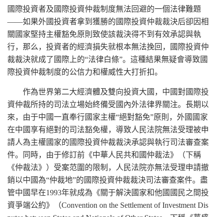
國際投資者及國際投資仲裁制度無法回避的一個法律難題
——如果外國投資者拿到獲勝的國際投資仲裁裁決后卻因相
關國家堅持主權豁免原則致使該裁決得不到有效承認與執
行，那么，投資者的經濟損失就根本無法挽回，國際投資仲
裁裁決就成了國際上的“法律白條”。這種結果無疑會導致國
際投資仲裁制度的公信力和權威性大打折扣。
作為世界第二大經濟體及雙向投資大國，中國對國際投
資仲裁所持的司法立場始終備受國內外法律界關注。長期以
來，由于中國一直奉行國家主權“絕對豁免”原則，外國國家
在中國享有絕對的司法豁免權，導致人民法院無法受理被申
請人為主權國家的國際投資仲裁裁決承認與執行司法審查案
件。同時，由于修訂前《中華人民共和國仲裁法》（下稱
《仲裁法》）受案范圍的限制，人民法院亦無法受理申請撤
銷以中國為“仲裁地”的國際投資仲裁裁決司法審查案件。盡
管中國早在1993年就成為《關于解決國家和他國國民之間投
資爭端公約》（Convention on the Settlement of Investment Dis