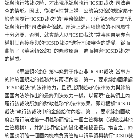
認與執行該裁決時，才出現承認與執行“ICSID裁決”司法審
查的情形。因此，從法律性質上講，公約第53條的規定屬于
締約國履行“ICSID裁決”的“義務條款”，只有第54條才是“承
認與執行性”司法審查條款。厘清上述兩項條款的不同屬性
十分必要，否則，就會給人以“ICSID裁決”當事國自身亦有
權對其直接參與的“ICSID裁決”進行司法審查的錯覺，從而
曲解了《華盛頓公約》的條款原意，進而損害“ICSID裁決”
的權威。
《華盛頓公約》第54條對于作為非“ICSID裁決”當事方
的締約國規定的義務共有兩項內容。第一，要求締約國承認
“ICSID裁決”的法律效力，且視此類裁決的法律效力與締約
國國內法院作出的最終判決效力一樣，以實現“在其領土內
履行該裁決所加的財政義務”的法律效果，即可根據“ICSID
裁決”執行該裁決中的金錢給付內容。第二，要求締約國政
府為履行前述第一項義務而指定一個主管機構（法院或其他
主管機構），并將此項指定的變化通知秘書長。換言之，締
約國應明確一個國內機構負責管轄申請承認與執行“ICSID裁