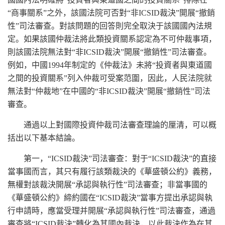
“商事關系”之外，該國法院可否對“非ICSID裁決”開展“撤銷
性”司法審查。對該問題的回答則完全取決于該國國內法規
定。如果該國仲裁法將此類投資關系認定為不可仲裁事項，
則該國法院無法對“非ICSID裁決”開展“撤銷性”司法審查。
例如，中國1994年制定的《仲裁法》未將“投資者與東道國
之間的投資關系”列入仲裁可受案范圍，因此，人民法院就
無法對“仲裁地”在中國的“非ICSID裁決”開展“撤銷性”司法
審查。
通過以上對國際投資仲裁司法審查理論的厘清，可以概
括出以下基本結論。
第一，“ICSID裁決”司法審查：對于“ICSID裁決”的直接
當事國而言，其只有履行該類裁決的《華盛頓公約》義務，
無權對該裁決開展“承認與執行性”司法審查；非當事國的
《華盛頓公約》締約國在“ICSID裁決”當事方提出承認與執
行申請時，應當受理并開展“承認與執行性”司法審查，通過
審查將“ICSID裁決”轉化為其國內裁決，以此裁決作為在其