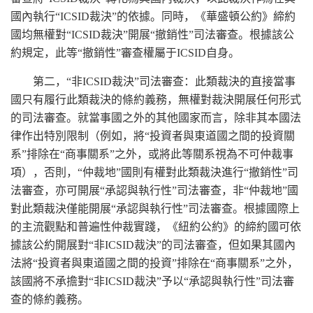
國內執行“ICSID裁決”的依據。同時，《華盛頓公約》締約
國均無權對“ICSID裁決”開展“撤銷性”司法審查。根據該公
約規定，此等“撤銷性”審查權屬于ICSID自身。
第二，“非ICSID裁決”司法審查：此類裁決的直接當事
國只有履行此類裁決的條約義務，無權對裁決開展任何形式
的司法審查。就當事國之外的其他國家而言，除非其本國法
律作出特別限制（例如，將“投資者與東道國之間的投資關
系”排除在“商事關系”之外，或將此等關系視為不可仲裁事
項），否則，“仲裁地”國則有權對此類裁決進行“撤銷性”司
法審查，亦可開展“承認與執行性”司法審查，非“仲裁地”國
對此類裁決僅能開展“承認與執行性”司法審查。根據國際上
的主流觀點和普遍性仲裁實踐，《紐約公約》的締約國可依
據該公約開展對“非ICSID裁決”的司法審查，但如果其國內
法將“投資者與東道國之間的投資”排除在“商事關系”之外，
該國將不承擔對“非ICSID裁決”予以“承認與執行性”司法審
查的條約義務。