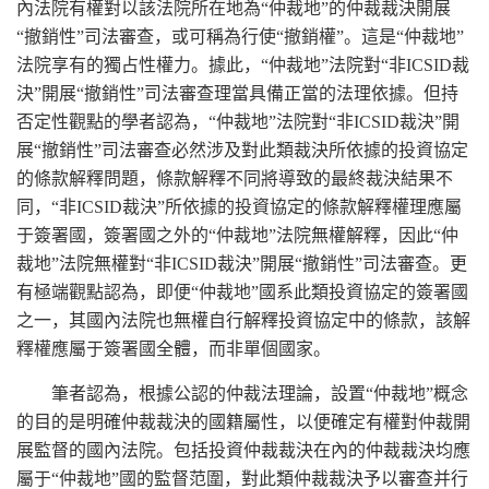
內法院有權對以該法院所在地為“仲裁地”的仲裁裁決開展
“撤銷性”司法審查，或可稱為行使“撤銷權”。這是“仲裁地”
法院享有的獨占性權力。據此，“仲裁地”法院對“非ICSID裁
決”開展“撤銷性”司法審查理當具備正當的法理依據。但持
否定性觀點的學者認為，“仲裁地”法院對“非ICSID裁決”開
展“撤銷性”司法審查必然涉及對此類裁決所依據的投資協定
的條款解釋問題，條款解釋不同將導致的最終裁決結果不
同，“非ICSID裁決”所依據的投資協定的條款解釋權理應屬
于簽署國，簽署國之外的“仲裁地”法院無權解釋，因此“仲
裁地”法院無權對“非ICSID裁決”開展“撤銷性”司法審查。更
有極端觀點認為，即便“仲裁地”國系此類投資協定的簽署國
之一，其國內法院也無權自行解釋投資協定中的條款，該解
釋權應屬于簽署國全體，而非單個國家。
筆者認為，根據公認的仲裁法理論，設置“仲裁地”概念
的目的是明確仲裁裁決的國籍屬性，以便確定有權對仲裁開
展監督的國內法院。包括投資仲裁裁決在內的仲裁裁決均應
屬于“仲裁地”國的監督范圍，對此類仲裁裁決予以審查并行