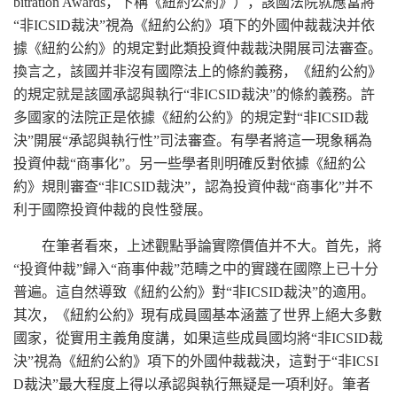
bitration Awards，下稱《紐約公約》），該國法院就應當將
“非ICSID裁決”視為《紐約公約》項下的外國仲裁裁決并依
據《紐約公約》的規定對此類投資仲裁裁決開展司法審查。
換言之，該國并非沒有國際法上的條約義務，《紐約公約》
的規定就是該國承認與執行“非ICSID裁決”的條約義務。許
多國家的法院正是依據《紐約公約》的規定對“非ICSID裁
決”開展“承認與執行性”司法審查。有學者將這一現象稱為
投資仲裁“商事化”。另一些學者則明確反對依據《紐約公
約》規則審查“非ICSID裁決”，認為投資仲裁“商事化”并不
利于國際投資仲裁的良性發展。
在筆者看來，上述觀點爭論實際價值并不大。首先，將
“投資仲裁”歸入“商事仲裁”范疇之中的實踐在國際上已十分
普遍。這自然導致《紐約公約》對“非ICSID裁決”的適用。
其次，《紐約公約》現有成員國基本涵蓋了世界上絕大多數
國家，從實用主義角度講，如果這些成員國均將“非ICSID裁
決”視為《紐約公約》項下的外國仲裁裁決，這對于“非ICSI
D裁決”最大程度上得以承認與執行無疑是一項利好。筆者