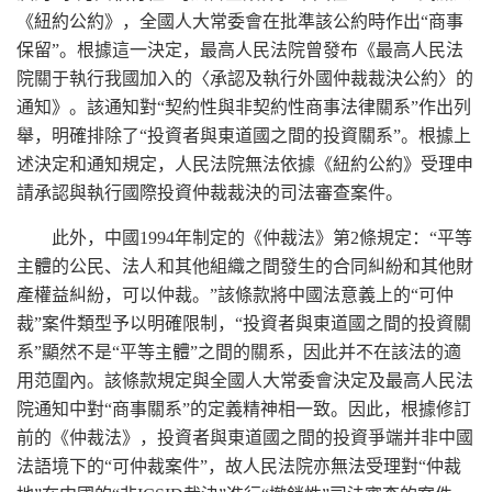
《紐約公約》，全國人大常委會在批準該公約時作出“商事
保留”。根據這一決定，最高人民法院曾發布《最高人民法
院關于執行我國加入的〈承認及執行外國仲裁裁決公約〉的
通知》。該通知對“契約性與非契約性商事法律關系”作出列
舉，明確排除了“投資者與東道國之間的投資關系”。根據上
述決定和通知規定，人民法院無法依據《紐約公約》受理申
請承認與執行國際投資仲裁裁決的司法審查案件。
此外，中國1994年制定的《仲裁法》第2條規定：“平等
主體的公民、法人和其他組織之間發生的合同糾紛和其他財
產權益糾紛，可以仲裁。”該條款將中國法意義上的“可仲
裁”案件類型予以明確限制，“投資者與東道國之間的投資關
系”顯然不是“平等主體”之間的關系，因此并不在該法的適
用范圍內。該條款規定與全國人大常委會決定及最高人民法
院通知中對“商事關系”的定義精神相一致。因此，根據修訂
前的《仲裁法》，投資者與東道國之間的投資爭端并非中國
法語境下的“可仲裁案件”，故人民法院亦無法受理對“仲裁