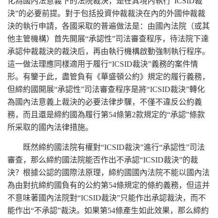
化為國內法意義下的法院裁決，是在其境內執行“ICSID裁
決”的必要前提。對于包括投資仲裁裁決在內的外國仲裁裁
決的執行申請，各國采取的普遍做法是：由國內法院（或其
他主管機構）首先開展“承認性”司法審查程序，待法院下達
承認仲裁裁決的裁決后，再由執行機構啟動強制執行程序。
這一做法理應同樣適用于履行“ICSID裁決”義務的案件情
形。有鑒于此，盡管負有《華盛頓公約》規定的履行義務，
但締約國開展“承認性”司法審查程序是將“ICSID裁決”轉化
為國內法意義上裁決的必要法律步驟，不僅不違反公約義
務，而且還是締約國為履行第54條第2款規定的“承認”條款
所采取的國內法律措施。
既然締約國法院有權對“ICSID裁決”進行“承認性”司法
審查，那么締約國法院能否作出不承認“ICSID裁決”的裁
決？根據公認的國際法原理，締約國國內法院不能以國內法
為由對抗締約國負有的公約第54條規定的條約義務，但這并
不意味著國內法院對“ICSID裁決”只能作出承認裁決，而不
能作出“不承認”裁決。如果第54條產生如此效果，那么締約