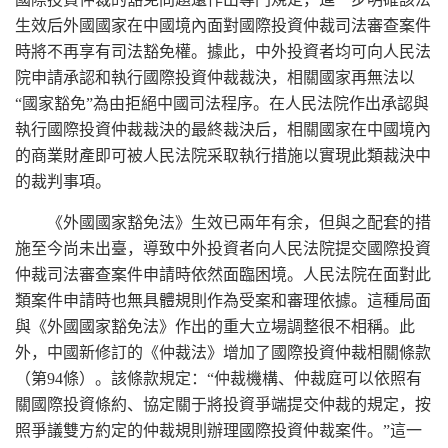
生效后外國國家在中國境內面對國際投資仲裁司法審查案件
時將不再享有司法豁免權。據此，中外投資者均可向人民法
院申請承認和執行國際投資仲裁裁決，相關國家再無法以
“國家豁免”為由拒絕中國司法程序。在人民法院作出承認與
執行國際投資仲裁裁決的最終裁決后，相關國家在中國境內
的商業財產即可被人民法院采取執行措施以實現此類裁決中
的裁判事項。
《外國國家豁免法》生效已兩年有余，但與之配套的措
施至今尚未出臺，導致中外投資者向人民法院提交國際投資
仲裁司法審查案件申請時依然面臨困境。人民法院在面對此
類案件申請時也無具體規則作為受案和審理依據。這種局面
與《外國國家豁免法》作出的重大立場調整很不相稱。此
外，中國新修訂的《仲裁法》增加了國際投資仲裁相關條款
（第94條）。該條款規定：“仲裁機構、仲裁庭可以依照有
關國際投資條約、協定關于將投資爭端提交仲裁的規定，按
照爭議雙方約定的仲裁規則辦理國際投資仲裁案件。”這一